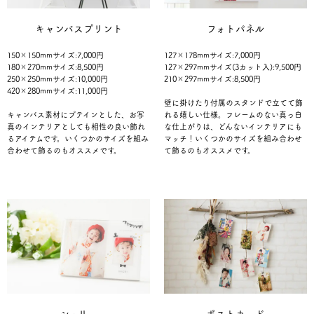
キャンバスプリント
フォトパネル
150×150mmサイズ:7,000円
127×178mmサイズ:7,000円
180×270mmサイズ:8,500円
127×297mmサイズ(3カット入):9,500円
250×250mmサイズ:10,000円
210×297mmサイズ:8,500円
420×280mmサイズ:11,000円
壁に掛けたり付属のスタンドで立てて飾
キャンバス素材にプテインとした、お写
れる嬉しい仕様。フレームのない真っ白
真のインテリアとしても相性の良い飾れ
な仕上がりは、どんないインテリアにも
るアイテムです。いくつかのサイズを組み
マッチ！いくつかのサイズを組み合わせ
合わせて飾るのもオススメです。
て飾るのもオススメです。