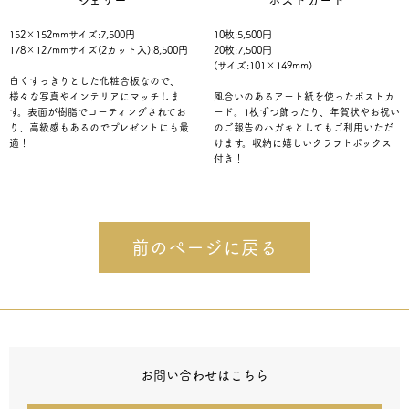
シェリー
ポストカード
152×152mmサイズ:7,500円
10枚:5,500円
178×127mmサイズ(2カット入):8,500円
20枚:7,500円
(サイズ:101×149mm)
白くすっきりとした化粧合板なので、
様々な写真やインテリアにマッチしま
風合いのあるアート紙を使ったポストカ
す。表面が樹脂でコーティングされてお
ード。1枚ずつ飾ったり、年賀状やお祝い
り、高級感もあるのでプレゼントにも最
のご報告のハガキとしてもご利用いただ
適！
けます。収納に嬉しいクラフトボックス
付き！
前のページに戻る
お問い合わせはこちら